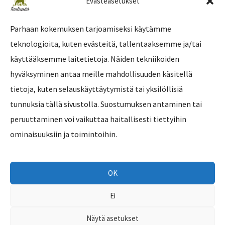
Evästeasetukset
Parhaan kokemuksen tarjoamiseksi käytämme
teknologioita, kuten evästeitä, tallentaaksemme ja/tai
Tilaa uutiskirje
käyttääksemme laitetietoja. Näiden tekniikoiden
hyväksyminen antaa meille mahdollisuuden käsitellä
tietoja, kuten selauskäyttäytymistä tai yksilöllisiä
tunnuksia tällä sivustolla. Suostumuksen antaminen tai
peruuttaminen voi vaikuttaa haitallisesti tiettyihin
ominaisuuksiin ja toimintoihin.
OK
Ei
Copyright © 2026 Eläinsuojelukeskus Tuulispää
Näytä asetukset