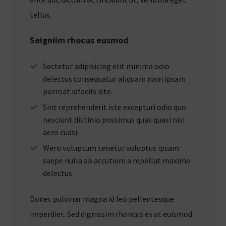
tellus.
Seigniim rhocus eusmod
Sectetur adipisicing elit minima odio
delectus consequatur aliquam nam ipsam
porroat idfacils iste.
Sint reprehenderit iste excepturi odio quo
nesciunt distinio possimus quas quasi nisi
aero cuasi.
Wero voluptum tenetur voluptus ipsam
saepe nulla ab accutium a repellat maxime
delectus.
Donec pulvinar magna id leo pellentesque
imperdiet. Sed dignissim rhoncus ex at euismod.