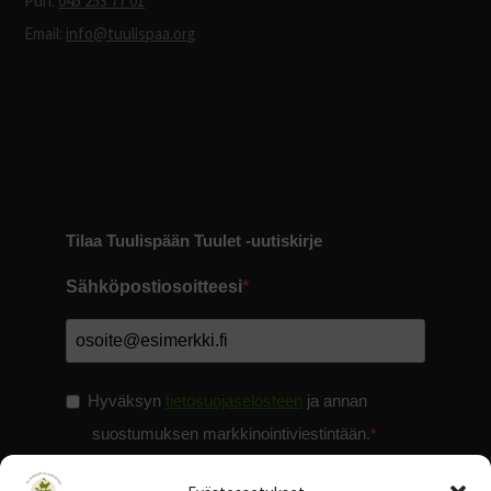
Puh:
045 253 77 01
Email:
info@tuulispaa.org
Tilaa Tuulispään Tuulet -uutiskirje
Sähköpostiosoitteesi
Hyväksyn
tietosuojaselosteen
ja annan
suostumuksen markkinointiviestintään.