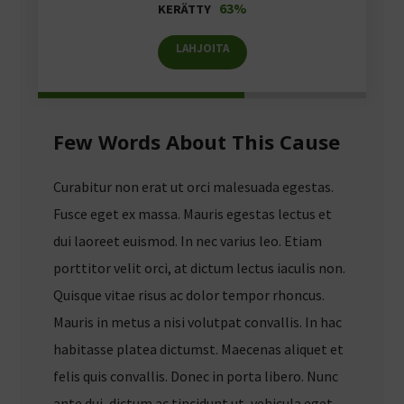
63%
KERÄTTY
LAHJOITA
Few Words About This Cause
Curabitur non erat ut orci malesuada egestas.
Fusce eget ex massa. Mauris egestas lectus et
dui laoreet euismod. In nec varius leo. Etiam
porttitor velit orci, at dictum lectus iaculis non.
Quisque vitae risus ac dolor tempor rhoncus.
Mauris in metus a nisi volutpat convallis. In hac
habitasse platea dictumst. Maecenas aliquet et
felis quis convallis. Donec in porta libero. Nunc
ante dui, dictum ac tincidunt ut, vehicula eget