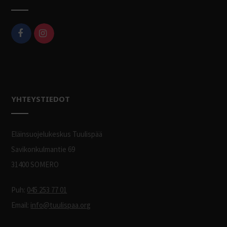
YHTEYSTIEDOT
Eläinsuojelukeskus Tuulispää
Savikonkulmantie 69
31400 SOMERO
Puh:
045 253 77 01
Email:
info@tuulispaa.org