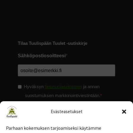
Tilaa Tuulispään Tuulet -uutiskirje
Sähköpostiosoitteesi
Hyväksyn
tietosuojaselosteen
ja annan
suostumuksen markkinointiviestintään.
Evästeasetukset
Parhaan kokemuksen tarjoamiseksi käytämme