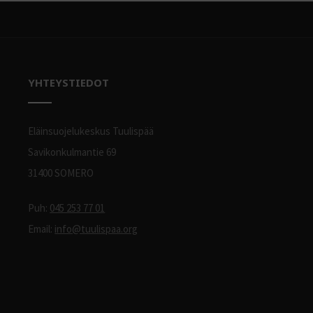
YHTEYSTIEDOT
Eläinsuojelukeskus Tuulispää
Savikonkulmantie 69
31400 SOMERO
Puh:
045 253 77 01
Email:
info@tuulispaa.org