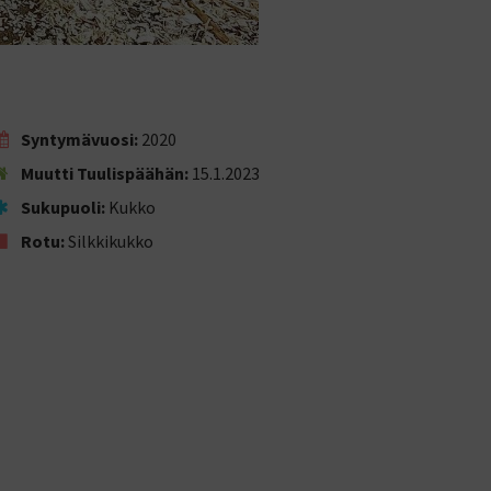
Syntymävuosi:
2020
Muutti Tuulispäähän:
15.1.2023
Sukupuoli:
Kukko
Rotu:
Silkkikukko