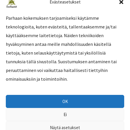
Evästeasetukset
Parhaan kokemuksen tarjoamiseksi käytämme
teknologioita, kuten evästeitä, tallentaaksemme ja/tai
Tilaa uutiskirje
käyttääksemme laitetietoja. Näiden tekniikoiden
hyväksyminen antaa meille mahdollisuuden käsitellä
tietoja, kuten selauskäyttäytymistä tai yksilöllisiä
tunnuksia tällä sivustolla. Suostumuksen antaminen tai
peruuttaminen voi vaikuttaa haitallisesti tiettyihin
ominaisuuksiin ja toimintoihin.
OK
Ei
Copyright © 2026 Eläinsuojelukeskus Tuulispää
Näytä asetukset