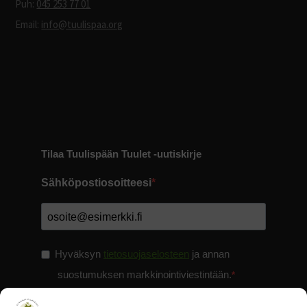
Puh:
045 253 77 01
Email:
info@tuulispaa.org
Tilaa Tuulispään Tuulet -uutiskirje
Sähköpostiosoitteesi
Hyväksyn
tietosuojaselosteen
ja annan
suostumuksen markkinointiviestintään.