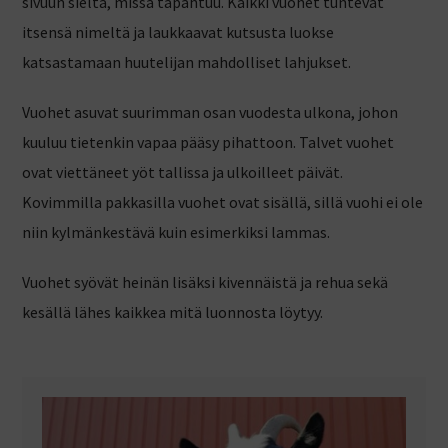
sivuun sieltä, missä tapahtuu. Kaikki vuohet tuntevat
itsensä nimeltä ja laukkaavat kutsusta luokse
katsastamaan huutelijan mahdolliset lahjukset.
Vuohet asuvat suurimman osan vuodesta ulkona, johon
kuuluu tietenkin vapaa pääsy pihattoon. Talvet vuohet
ovat viettäneet yöt tallissa ja ulkoilleet päivät.
Kovimmilla pakkasilla vuohet ovat sisällä, sillä vuohi ei ole
niin kylmänkestävä kuin esimerkiksi lammas.
Vuohet syövät heinän lisäksi kivennäistä ja rehua sekä
kesällä lähes kaikkea mitä luonnosta löytyy.