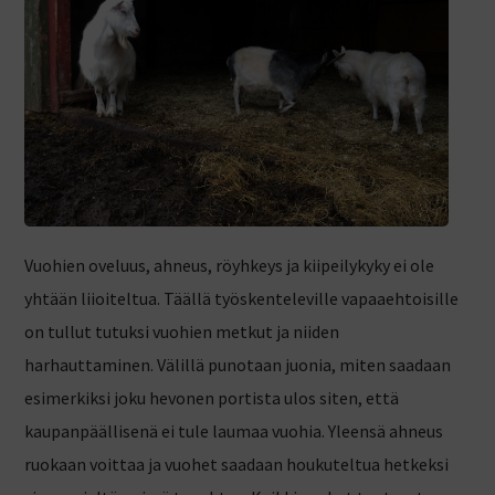
Vuohien oveluus, ahneus, röyhkeys ja kiipeilykyky ei ole
yhtään liioiteltua. Täällä työskenteleville vapaaehtoisille
on tullut tutuksi vuohien metkut ja niiden
harhauttaminen. Välillä punotaan juonia, miten saadaan
esimerkiksi joku hevonen portista ulos siten, että
kaupanpäällisenä ei tule laumaa vuohia. Yleensä ahneus
ruokaan voittaa ja vuohet saadaan houkuteltua hetkeksi