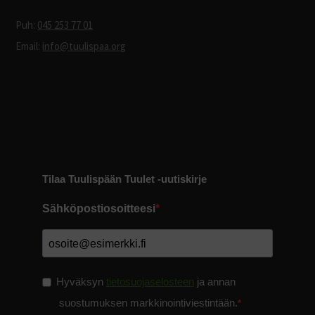
Puh:
045 253 77 01
Email:
info@tuulispaa.org
Tilaa Tuulispään Tuulet -uutiskirje
Sähköpostiosoitteesi
Hyväksyn
tietosuojaselosteen
ja annan
suostumuksen markkinointiviestintään.