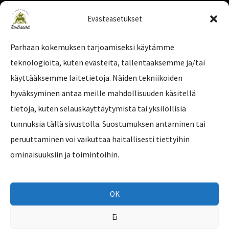
Evästeasetukset
Parhaan kokemuksen tarjoamiseksi käytämme
teknologioita, kuten evästeitä, tallentaaksemme ja/tai
Tilaa uutiskirje
käyttääksemme laitetietoja. Näiden tekniikoiden
hyväksyminen antaa meille mahdollisuuden käsitellä
tietoja, kuten selauskäyttäytymistä tai yksilöllisiä
tunnuksia tällä sivustolla. Suostumuksen antaminen tai
peruuttaminen voi vaikuttaa haitallisesti tiettyihin
ominaisuuksiin ja toimintoihin.
OK
Ei
Copyright © 2026 Eläinsuojelukeskus Tuulispää