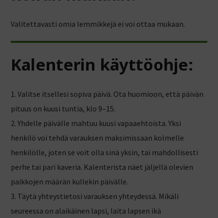
Valitettavasti omia lemmikkejä ei voi ottaa mukaan.
Kalenterin käyttöohje:
1. Valitse itsellesi sopiva päivä. Ota huomioon, että päivän
pituus on kuusi tuntia, klo 9–15.
2. Yhdelle päivälle mahtuu kuusi vapaaehtoista. Yksi
henkilö voi tehdä varauksen maksimissaan kolmelle
henkilölle, joten se voit olla sinä yksin, tai mahdollisesti
perhe tai pari kaveria. Kalenterista näet jäljellä olevien
paikkojen määrän kullekin päivälle.
3. Täytä yhteystietosi varauksen yhteydessä. Mikäli
seureessa on alaikäinen lapsi, laita lapsen ikä