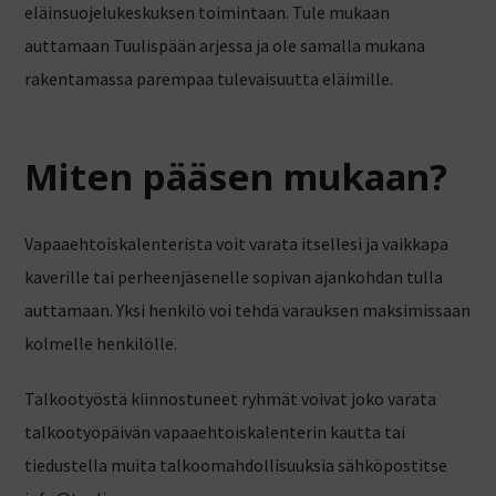
eläinsuojelukeskuksen toimintaan. Tule mukaan
auttamaan Tuulispään arjessa ja ole samalla mukana
rakentamassa parempaa tulevaisuutta eläimille.
Miten pääsen mukaan?
Vapaaehtoiskalenterista voit varata itsellesi ja vaikkapa
kaverille tai perheenjäsenelle sopivan ajankohdan tulla
auttamaan. Yksi henkilö voi tehdä varauksen maksimissaan
kolmelle henkilölle.
Talkootyöstä kiinnostuneet ryhmät voivat joko varata
talkootyöpäivän vapaaehtoiskalenterin kautta tai
tiedustella muita talkoomahdollisuuksia sähköpostitse