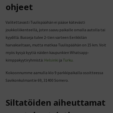
ohjeet
Valitettavasti Tuulispäähän ei pääse kätevästi
joukkoliikenteellä, joten saavu paikalle omalla autolla tai
kyydillä. Busseja tulee 2-tien varteen Eerikkilän
harvakseltaan, mutta matkaa Tuulispäähän on 15 km. Voit
myös kysyä kyytiä näiden kaupunkien Whatsapp-
kimppakyytiryhmistä:
Helsinki
ja
Turku
.
Kokoonnumme aamulla klo 9 parkkipaikalla osoitteessa
Savikonkulmantie 69, 31400 Somero.
Siltatöiden aiheuttamat