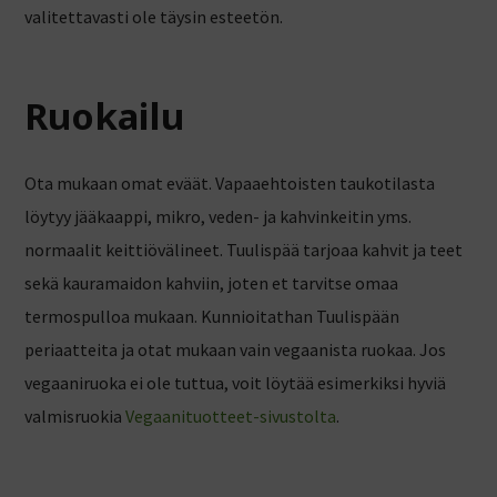
valitettavasti ole täysin esteetön.
Ruokailu
Ota mukaan omat eväät. Vapaaehtoisten taukotilasta
löytyy jääkaappi, mikro, veden- ja kahvinkeitin yms.
normaalit keittiövälineet. Tuulispää tarjoaa kahvit ja teet
sekä kauramaidon kahviin, joten et tarvitse omaa
termospulloa mukaan. Kunnioitathan Tuulispään
periaatteita ja otat mukaan vain vegaanista ruokaa. Jos
vegaaniruoka ei ole tuttua, voit löytää esimerkiksi hyviä
valmisruokia
Vegaanituotteet-sivustolta
.