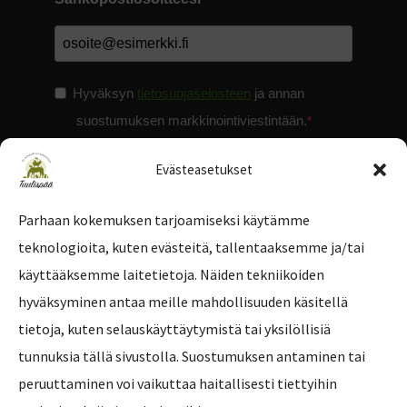
Hyväksyn
tietosuojaselosteen
ja annan
suostumuksen markkinointiviestintään.
Evästeasetukset
Parhaan kokemuksen tarjoamiseksi käytämme
teknologioita, kuten evästeitä, tallentaaksemme ja/tai
Tilaa uutiskirje
käyttääksemme laitetietoja. Näiden tekniikoiden
hyväksyminen antaa meille mahdollisuuden käsitellä
tietoja, kuten selauskäyttäytymistä tai yksilöllisiä
tunnuksia tällä sivustolla. Suostumuksen antaminen tai
peruuttaminen voi vaikuttaa haitallisesti tiettyihin