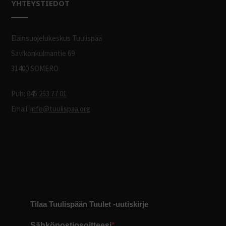
YHTEYSTIEDOT
Eläinsuojelukeskus Tuulispää
Savikonkulmantie 69
31400 SOMERO
Puh:
045 253 77 01
Email:
info@tuulispaa.org
Tilaa Tuulispään Tuulet -uutiskirje
Sähköpostiosoitteesi