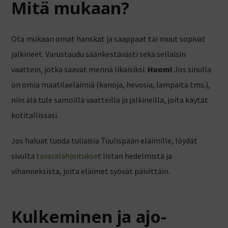
Mitä mukaan?
Ota mukaan omat hanskat ja saappaat tai muut sopivat
jalkineet. Varustaudu säänkestävästi sekä sellaisin
vaattein, jotka saavat mennä likaisiksi.
Huom!
Jos sinulla
on omia maatilaeläimiä (kanoja, hevosia, lampaita tms.),
niin älä tule samoilla vaatteilla ja jalkineilla, joita käytät
kotitallissasi.
Jos haluat tuoda tuliaisia Tuulispään eläimille, löydät
sivulta
tavaralahjoitukse
t listan hedelmistä ja
vihanneksista, joita eläimet syövät päivittäin.
Kulkeminen ja ajo-