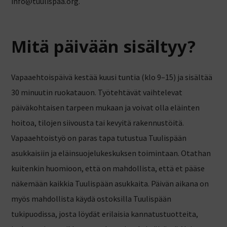
info@tuulispaa.org.
Mitä päivään sisältyy?
Vapaaehtoispäivä kestää kuusi tuntia (klo 9–15) ja sisältää
30 minuutin ruokatauon.
Työtehtävät vaihtelevat
päiväkohtaisen tarpeen mukaan ja voivat olla eläinten
hoitoa, tilojen siivousta tai kevyitä rakennustöitä.
Vapaaehtoistyö on paras tapa tutustua Tuulispään
asukkaisiin ja eläinsuojelukeskuksen toimintaan. Otathan
kuitenkin huomioon, että on
mahdollista, että et pääse
näkemään kaikkia Tuulispään asukkaita. Päivän aikana on
myös mahdollista käydä ostoksilla Tuulispään
tukipuodissa, josta löydät erilaisia kannatustuotteita,