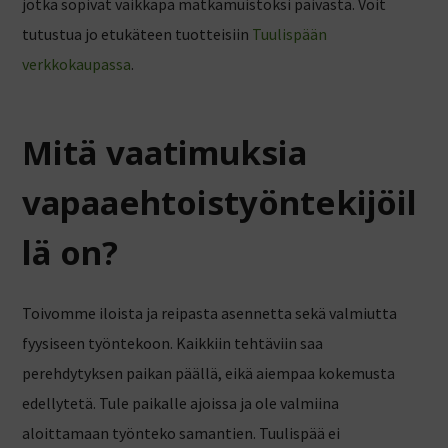
jotka sopivat vaikkapa matkamuistoksi päivästä. Voit
tutustua jo etukäteen tuotteisiin
Tuulispään
verkkokaupassa
.
Mitä vaatimuksia
vapaaehtoistyöntekijöil
lä on?
Toivomme iloista ja reipasta asennetta sekä valmiutta
fyysiseen työntekoon. Kaikkiin tehtäviin saa
perehdytyksen paikan päällä, eikä aiempaa kokemusta
edellytetä. Tule paikalle ajoissa ja ole valmiina
aloittamaan työnteko samantien.
Tuulispää ei