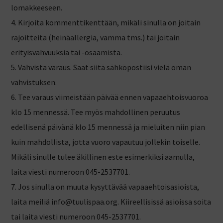
lomakkeeseen.
4. Kirjoita kommenttikenttään, mikäli sinulla on joitain
rajoitteita (heinäallergia, vamma tms.) tai joitain
erityisvahvuuksia tai -osaamista.
5. Vahvista varaus. Saat siitä sähköpostiisi vielä oman
vahvistuksen.
6. Tee varaus viimeistään päivää ennen vapaaehtoisvuoroa
klo 15 mennessä. Tee myös mahdollinen peruutus
edellisenä päivänä klo 15 mennessä ja mieluiten niin pian
kuin mahdollista, jotta vuoro vapautuu jollekin toiselle.
Mikäli sinulle tulee äkillinen este esimerkiksi aamulla,
laita viesti numeroon 045-2537701.
7. Jos sinulla on muuta kysyttävää vapaaehtoisasioista,
laita meiliä info@tuulispaa.org. Kiireellisissä asioissa soita
tai laita viesti numeroon 045-2537701.