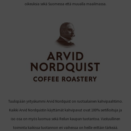
oikeuksia sekä Suomessa että muualla maailmassa.
Tuulispään yrityskummi Arvid Nordquist on ruotsalainen kahvipaahtimo.
Kaikki Arvid Nordquistin käyttämät kahvipavut ovat 100% sertifioituja ja
iso osa on myös luomua sekä Reilun kaupan tuotantoa. Vastuullinen
toiminta kaikissa tuotannon eri vaiheissa on heille erittäin tärkeää.