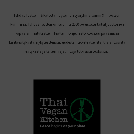
Tehdas Teatterin Sikatotta-näytelmän työryhmä toimii Siiri-possun
kummina. Tehdas Teatteri on vuonna 2000 perustettu taiteilijavetoinen
vapaa ammattiteatteri. Teatterin ohjelmisto koostuu pääasiassa
kantaesityksistä: nykyteatterista, uudesta nukketeatterista, tilalähtöisistä
esityksistä ja taiteen rajapintoja tutkivista teoksista.