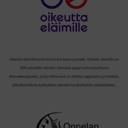
Oikeutta eläimille toimii kummina Saara-possulle. Oikeutta eläimille on
1995 perustettu eläinten oikeuksia ajava ruohonjuuritason
eläinoikeusjärjestö, jonka tehtävänä on edistää veganismia ja herättää
yhteiskunnallista keskustelua eläinten hyväksikäytön oikeutuksesta.