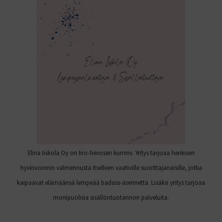
Elina Iiskola Oy on Iiro-hevosen kummi. Yritys tarjoaa henkisen
hyvinvoinnin valmennusta itselleen vaativille suorittajanaisille, jotka
kaipaavat elämäänsä lempeää badass-asennetta. Lisäksi yritys tarjoaa
monipuolisia sisällöntuotannon palveluita.