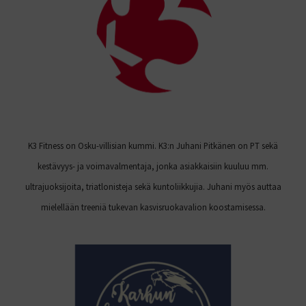
K3 Fitness on Osku-villisian kummi. K3:n Juhani Pitkänen on PT sekä
kestävyys- ja voimavalmentaja, jonka asiakkaisiin kuuluu mm.
ultrajuoksijoita, triatlonisteja sekä kuntoliikkujia. Juhani myös auttaa
mielellään treeniä tukevan kasvisruokavalion koostamisessa.