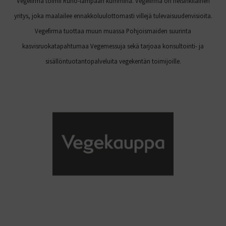
Vegefirma toimii Runo-lampaan kummina. Vegefirma on helsinkiläinen
yritys, joka maalailee ennakkoluulottomasti villejä tulevaisuudenvisioita.
Vegefirma tuottaa muun muassa Pohjoismaiden suurinta
kasvisruokatapahtumaa Vegemessuja sekä tarjoaa konsultointi- ja
sisällöntuotantopalveluita vegekentän toimijoille.