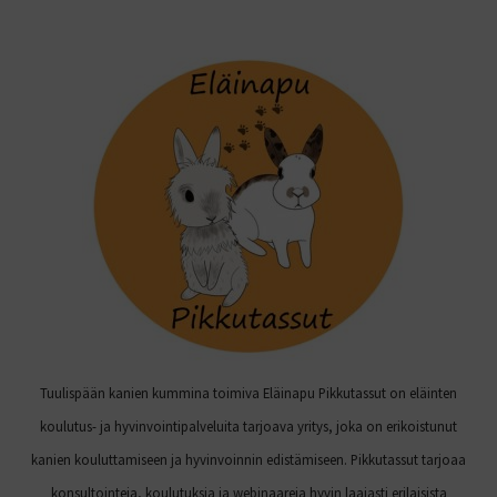
Tuulispään kanien kummina toimiva Eläinapu Pikkutassut on eläinten
koulutus- ja hyvinvointipalveluita tarjoava yritys, joka on erikoistunut
kanien kouluttamiseen ja hyvinvoinnin edistämiseen. Pikkutassut tarjoaa
konsultointeja, koulutuksia ja webinaareja hyvin laajasti erilaisista