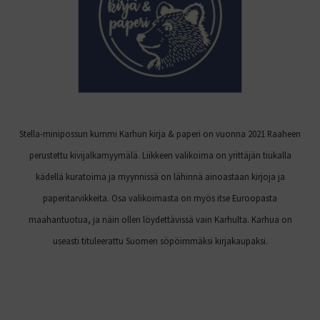
Stella-minipossun kummi Karhun kirja & paperi on vuonna 2021 Raaheen
perustettu kivijalkamyymälä. Liikkeen valikoima on yrittäjän tiukalla
kädellä kuratoima ja myynnissä on lähinnä ainoastaan kirjoja ja
paperitarvikkeita. Osa valikoimasta on myös itse Euroopasta
maahantuotua, ja näin ollen löydettävissä vain Karhulta. Karhua on
useasti tituleerattu Suomen söpöimmäksi kirjakaupaksi.