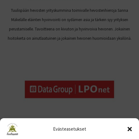
Tuulispään hevosten yrityskummina toimivalle hevostenhieroja Sanna
Mäkelälle eläinten hyvinvointi on sydämen asia ja tärkein syy yrityksen
perustamiselle. Tavoitteena on kivuton ja hyvinvoiva hevonen. Jokainen
hoitokerta on ainutlaatuinen ja jokainen hevonen huomioidaan yksilönä.
Evästeasetukset