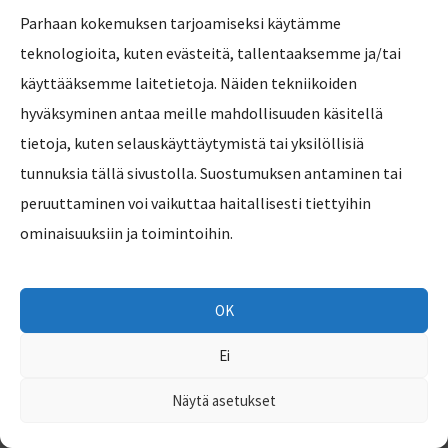
Tuulispään yrityskummina toimiva DataGroup on suomalainen ICT-ketju,
Parhaan kokemuksen tarjoamiseksi käytämme
joka koostuu itsenäisistä, paikallisista yrityksistä. Heiltä saat yrityksellesi
teknologioita, kuten evästeitä, tallentaaksemme ja/tai
toimintavarmat ja tietoturvalliset työkalut, joilla on mukava työskennellä.
käyttääksemme laitetietoja. Näiden tekniikoiden
DataGroup räätälöi ratkaisut juuri teidän tarpeisiinne ja kehittää niitä
hyväksyminen antaa meille mahdollisuuden käsitellä
kanssanne, jotta liiketoimintanne voi kasvaa ja menestyä.
tietoja, kuten selauskäyttäytymistä tai yksilöllisiä
tunnuksia tällä sivustolla. Suostumuksen antaminen tai
peruuttaminen voi vaikuttaa haitallisesti tiettyihin
ominaisuuksiin ja toimintoihin.
OK
Ei
Näytä asetukset