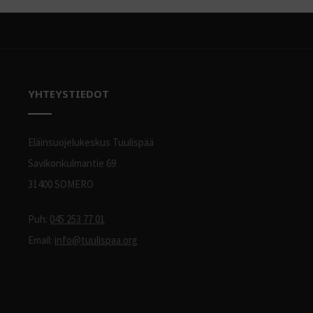
YHTEYSTIEDOT
Eläinsuojelukeskus Tuulispää
Savikonkulmantie 69
31400 SOMERO
Puh:
045 253 77 01
Email:
info@tuulispaa.org