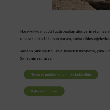
Masi-kukko muutti Tuulispäähän alunperin etsimään uu
oli osa suurta 14 linnun parvea, jonka eläinsuojeluv
Masi on pikkuinen sulkajalkainen kukkoherra, joka viih
Simeonin seurassa.
Tutustu muihin kanoihin ja kukkoihin
Ryhdy kummiksi