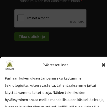
suostumuksen markkinointiviestintään.
Tilaa uutiskirje
Evästeasetukset
Parhaan kokemuksen tarjoamiseksi käytämme
teknologioita, kuten evästeitä, tallentaaksemme ja/tai
käyttääksemme laitetietoja. Näiden tekniikoiden
hyväksyminen antaa meille mahdollisuuden käsitellä tietoja,
kuten selauskäyttäytymistä tai yksilöllisiä tunnuksia tällä
Copyright © 2026 Eläinsuojelukeskus Tuulispää