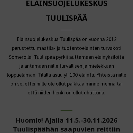
ELÄINSUOJELUKESKUS
TUULISPÄÄ
Eläinsuojelukeskus Tuulispää on vuonna 2012
perustettu maatila- ja tuotantoeläinten turvakoti
Somerolla. Tuulispää pyrkii auttamaan eläinyksilöitä
ja antamaan niille turvallisen ja mielekkään
loppuelämän. Tilalla asuu yli 100 eläintä. Yhteistä niille
on se, ettei niille ole ollut paikkaa minne mennä tai
että niiden henki on ollut uhattuna.
Huomio! Ajalla 11.5.-30.11.2026
Tuulispäähän saapuvien reittiin