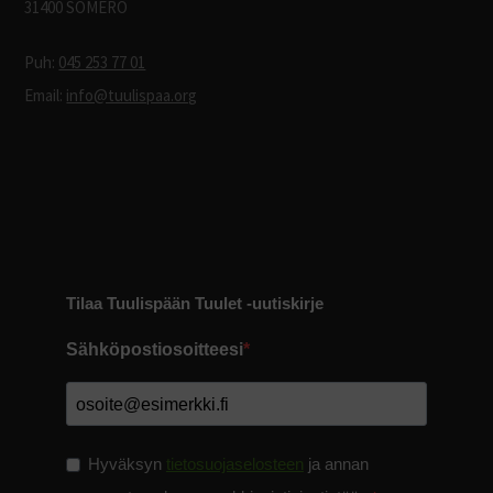
31400 SOMERO
Puh:
045 253 77 01
Email:
info@tuulispaa.org
Tilaa Tuulispään Tuulet -uutiskirje
Sähköpostiosoitteesi
Hyväksyn
tietosuojaselosteen
ja annan