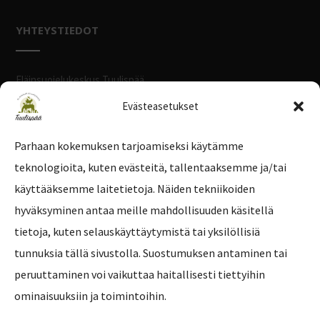
YHTEYSTIEDOT
Eläinsuojelukeskus Tuulispää
Savikonkulmantie 69
Evästeasetukset
31400 SOMERO
Parhaan kokemuksen tarjoamiseksi käytämme
Puh:
045 253 77 01
teknologioita, kuten evästeitä, tallentaaksemme ja/tai
Email:
info@tuulispaa.org
käyttääksemme laitetietoja. Näiden tekniikoiden
hyväksyminen antaa meille mahdollisuuden käsitellä
tietoja, kuten selauskäyttäytymistä tai yksilöllisiä
tunnuksia tällä sivustolla. Suostumuksen antaminen tai
peruuttaminen voi vaikuttaa haitallisesti tiettyihin
ominaisuuksiin ja toimintoihin.