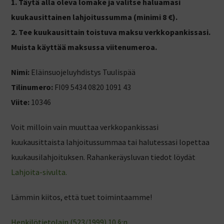
1. Täytä alla oleva lomake ja valitse haluamasi
kuukausittainen lahjoitussumma (minimi 8 €).
2. Tee kuukausittain toistuva maksu verkkopankissasi.
Muista käyttää maksussa viitenumeroa.
Nimi:
Eläinsuojeluyhdistys Tuulispää
Tilinumero:
FI09 5434 0820 1091 43
Viite:
10346
Voit milloin vain muuttaa verkkopankissasi
kuukausittaista lahjoitussummaa tai halutessasi lopettaa
kuukausilahjoituksen. Rahankeräysluvan tiedot löydät
Lahjoita-sivulta.
Lämmin kiitos, että tuet toimintaamme!
Henkilötietolain (523/1999) 10 §:n