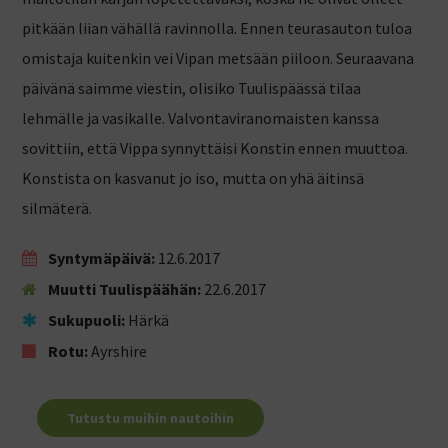
pitkään liian vähällä ravinnolla. Ennen teurasauton tuloa
omistaja kuitenkin vei Vipan metsään piiloon. Seuraavana
päivänä saimme viestin, olisiko Tuulispäässä tilaa
lehmälle ja vasikalle. Valvontaviranomaisten kanssa
sovittiin, että Vippa synnyttäisi Konstin ennen muuttoa.
Konstista on kasvanut jo iso, mutta on yhä äitinsä
silmäterä.
Syntymäpäivä:
12.6.2017
Muutti Tuulispäähän:
22.6.2017
Sukupuoli:
Härkä
Rotu:
Ayrshire
Tutustu muihin nautoihin