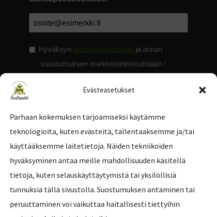
Hyväksyn
tietosuojaselosteen
ja annan
suostumuksen markkinointiviestintään.
Evästeasetukset
Parhaan kokemuksen tarjoamiseksi käytämme
teknologioita, kuten evästeitä, tallentaaksemme ja/tai
Tilaa uutiskirje
käyttääksemme laitetietoja. Näiden tekniikoiden
hyväksyminen antaa meille mahdollisuuden käsitellä
tietoja, kuten selauskäyttäytymistä tai yksilöllisiä
tunnuksia tällä sivustolla. Suostumuksen antaminen tai
peruuttaminen voi vaikuttaa haitallisesti tiettyihin