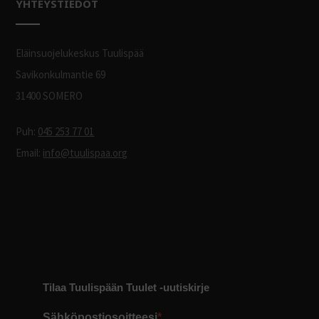
YHTEYSTIEDOT
Eläinsuojelukeskus Tuulispää
Savikonkulmantie 69
31400 SOMERO
Puh:
045 253 77 01
Email:
info@tuulispaa.org
Tilaa Tuulispään Tuulet -uutiskirje
Sähköpostiosoitteesi