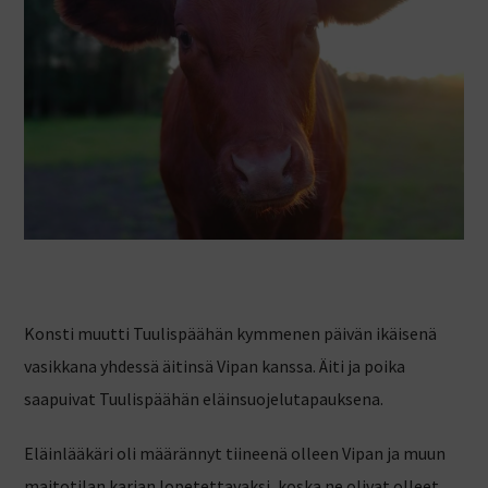
Konsti muutti Tuulispäähän kymmenen päivän ikäisenä
vasikkana yhdessä äitinsä Vipan kanssa. Äiti ja poika
saapuivat Tuulispäähän eläinsuojelutapauksena.
Eläinlääkäri oli määrännyt tiineenä olleen Vipan ja muun
maitotilan karjan lopetettavaksi, koska ne olivat olleet