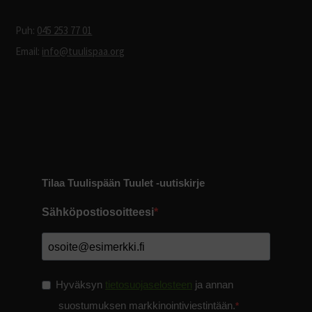
Puh:
045 253 77 01
Email:
info@tuulispaa.org
Tilaa Tuulispään Tuulet -uutiskirje
Sähköpostiosoitteesi
Hyväksyn
tietosuojaselosteen
ja annan
suostumuksen markkinointiviestintään.