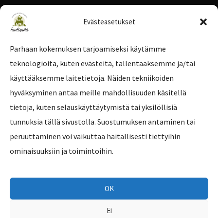
Evästeasetukset
Parhaan kokemuksen tarjoamiseksi käytämme
teknologioita, kuten evästeitä, tallentaaksemme ja/tai
Tilaa uutiskirje
käyttääksemme laitetietoja. Näiden tekniikoiden
hyväksyminen antaa meille mahdollisuuden käsitellä
tietoja, kuten selauskäyttäytymistä tai yksilöllisiä
tunnuksia tällä sivustolla. Suostumuksen antaminen tai
peruuttaminen voi vaikuttaa haitallisesti tiettyihin
ominaisuuksiin ja toimintoihin.
OK
Ei
Copyright © 2026 Eläinsuojelukeskus Tuulispää