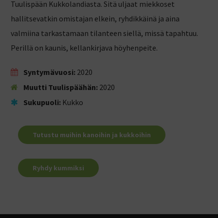
Tuulispään Kukkolandiasta. Sitä uljaat miekkoset
hallitsevatkin omistajan elkein, ryhdikkäinä ja aina
valmiina tarkastamaan tilanteen siellä, missä tapahtuu.
Perillä on kaunis, kellankirjava höyhenpeite.
Syntymävuosi:
2020
Muutti Tuulispäähän:
2020
Sukupuoli:
Kukko
Tutustu muihin kanoihin ja kukkoihin
Ryhdy kummiksi