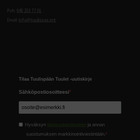
Puh:
045 253 77 01
Email:
info@tuulispaa.org
Tilaa Tuulispään Tuulet -uutiskirje
Sähköpostiosoitteesi
Hyväksyn
tietosuojaselosteen
ja annan
suostumuksen markkinointiviestintään.