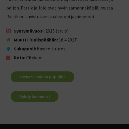
paljon. Patrik ja Jalo ovat hyvin samannäköisiä, mutta
Patrik on aavistuksen vaaleampi ja pienempi.
Syntymävuosi:
2015 (arvio)
Muutti Tuulispäähän:
16.4.2017
Sukupuoli:
Kastroitu uros
Rotu:
Citykani
Tutustu muihin pupuihin
Ryhdy kummiksi