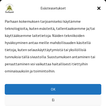
Evästeasetukset
Parhaan kokemuksen tarjoamiseksi käytämme
teknologioita, kuten evästeitä, tallentaaksemme ja/tai
Tilaa uutiskirje
käyttääksemme laitetietoja. Näiden tekniikoiden
hyväksyminen antaa meille mahdollisuuden käsitellä
tietoja, kuten selauskäyttäytymistä tai yksilöllisiä
tunnuksia tällä sivustolla. Suostumuksen antaminen tai
peruuttaminen voi vaikuttaa haitallisesti tiettyihin
ominaisuuksiin ja toimintoihin.
OK
Ei
Copyright © 2026 Eläinsuojelukeskus Tuulispää