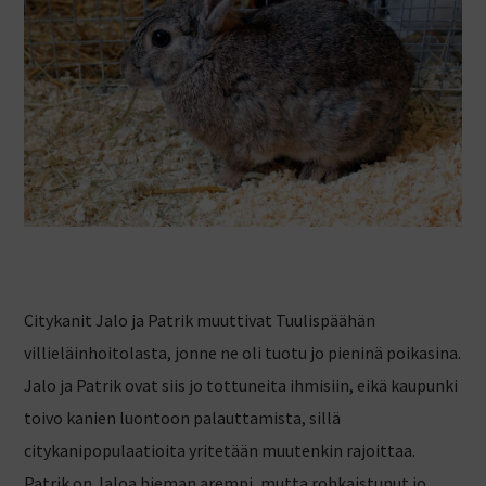
Citykanit Jalo ja Patrik muuttivat Tuulispäähän
villieläinhoitolasta, jonne ne oli tuotu jo pieninä poikasina.
Jalo ja Patrik ovat siis jo tottuneita ihmisiin, eikä kaupunki
toivo kanien luontoon palauttamista, sillä
citykanipopulaatioita yritetään muutenkin rajoittaa.
Patrik on Jaloa hieman arempi, mutta rohkaistunut jo