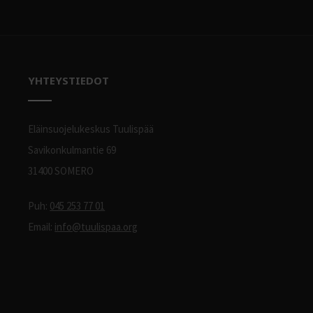
YHTEYSTIEDOT
Eläinsuojelukeskus Tuulispää
Savikonkulmantie 69
31400 SOMERO
Puh:
045 253 77 01
Email:
info@tuulispaa.org