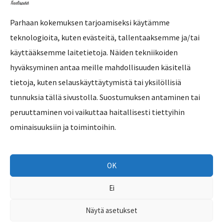
Parhaan kokemuksen tarjoamiseksi käytämme
teknologioita, kuten evästeitä, tallentaaksemme ja/tai
Tilaa uutiskirje
käyttääksemme laitetietoja. Näiden tekniikoiden
hyväksyminen antaa meille mahdollisuuden käsitellä
tietoja, kuten selauskäyttäytymistä tai yksilöllisiä
tunnuksia tällä sivustolla. Suostumuksen antaminen tai
peruuttaminen voi vaikuttaa haitallisesti tiettyihin
ominaisuuksiin ja toimintoihin.
OK
Ei
Copyright © 2026 Eläinsuojelukeskus Tuulispää
Näytä asetukset