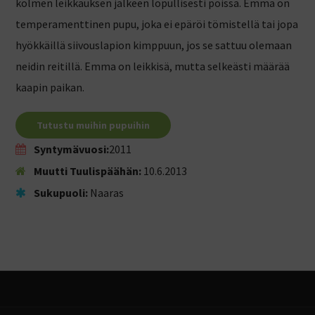
kolmen leikkauksen jälkeen lopullisesti poissa. Emma on
temperamenttinen pupu, joka ei epäröi tömistellä tai jopa
hyökkäillä siivouslapion kimppuun, jos se sattuu olemaan
neidin reitillä. Emma on leikkisä, mutta selkeästi määrää
kaapin paikan.
Tutustu muihin pupuihin
Syntymävuosi:
2011
Muutti Tuulispäähän:
10.6.2013
Sukupuoli:
Naaras