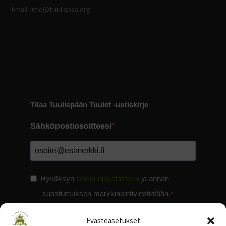
Email:
info@tuulispaa.org
Tilaa Tuulispään Tuulet -uutiskirje
Sähköpostiosoitteesi
Hyväksyn
tietosuojaselosteen
ja annan
suostumuksen markkinointiviestintään.
Evästeasetukset