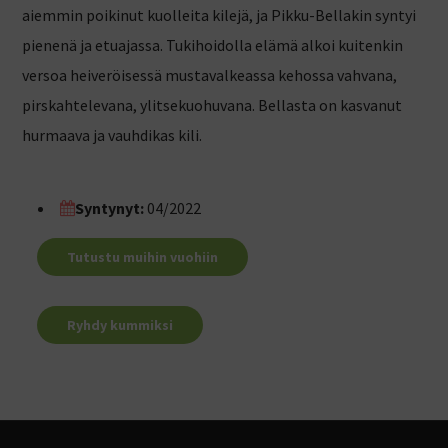
aiemmin poikinut kuolleita kilejä, ja Pikku-Bellakin syntyi
pienenä ja etuajassa. Tukihoidolla elämä alkoi kuitenkin
versoa heiveröisessä mustavalkeassa kehossa vahvana,
pirskahtelevana, ylitsekuohuvana. Bellasta on kasvanut
hurmaava ja vauhdikas kili.
Syntynyt:
04/2022
Tutustu muihin vuohiin
Ryhdy kummiksi