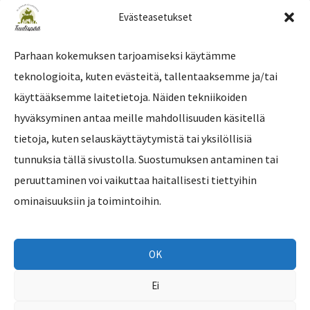
Evästeasetukset
Parhaan kokemuksen tarjoamiseksi käytämme
teknologioita, kuten evästeitä, tallentaaksemme ja/tai
Tilaa uutiskirje
käyttääksemme laitetietoja. Näiden tekniikoiden
hyväksyminen antaa meille mahdollisuuden käsitellä
tietoja, kuten selauskäyttäytymistä tai yksilöllisiä
tunnuksia tällä sivustolla. Suostumuksen antaminen tai
peruuttaminen voi vaikuttaa haitallisesti tiettyihin
ominaisuuksiin ja toimintoihin.
OK
Ei
Copyright © 2026 Eläinsuojelukeskus Tuulispää