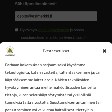
Sähköpostiosoitteesi
Hyväksyn
tietosuojaselosteen
ja annan
suostumuksen markkinointiviestintään.
Evästeasetukset
Parhaan kokemuksen tarjoamiseksi käytämme
teknologioita, kuten evästeitä, tallentaaksemme ja/tai
Tilaa uutiskirje
käyttääksemme laitetietoja. Näiden tekniikoiden
hyväksyminen antaa meille mahdollisuuden käsitellä
tietoja, kuten selauskäyttäytymistä tai yksilöllisiä
tunnuksia tällä sivustolla. Suostumuksen antaminen tai
peruuttaminen voi vaikuttaa haitallisesti tiettyihin