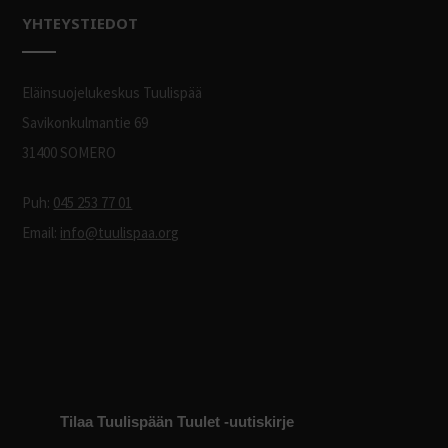
YHTEYSTIEDOT
Eläinsuojelukeskus Tuulispää
Savikonkulmantie 69
31400 SOMERO
Puh:
045 253 77 01
Email:
info@tuulispaa.org
Tilaa Tuulispään Tuulet -uutiskirje