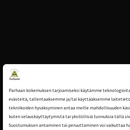
Parhaan kokemuksen tarjoamiseksi käytämme teknologioita
evästeitä, tallentaaksemme ja/tai käyttääksemme laitetieto
tekniikoiden hyväksyminen antaa meille mahdollisuuden käsit
kuten selauskäyttäytymistä tai yksilöllisiä tunnuksia tällä siv
Suostumuksen antaminen tai peruuttaminen voi vaikuttaa hai