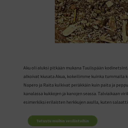
Aku oli aluksi pitkään mukana Tuulispään kodinetsi
alkoivat kiusata Akua, kokeilimme kuinka tummalla k
Napero ja Raita kulkivat peräkkäin kuin paita ja pepp
kanalassa kukkojen ja kanojen seassa. Talviaikaan vir
esimerkiksi erilaisten herkkujen avulla, kuten salaatti
Tutustu muihin vesilintuihin