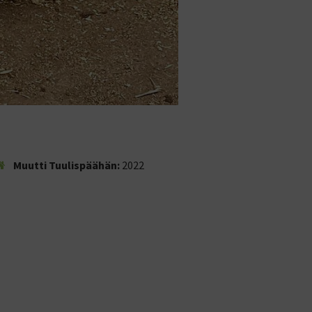
Muutti Tuulispäähän:
2022