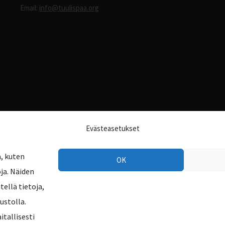
Email:
info@tuulispaa.org
Evästeasetukset
, kuten
OK
ja. Näiden
ellä tietoja,
ustolla.
tallisesti