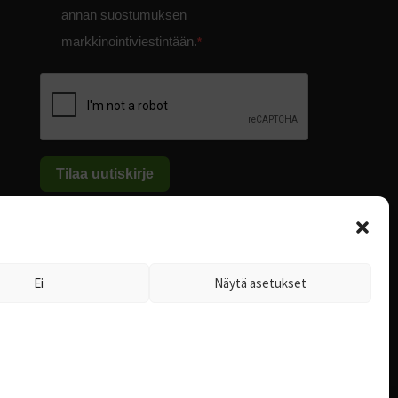
annan suostumuksen
markkinointiviestintään.
Tilaa uutiskirje
Ei
Näytä asetukset