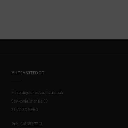
YHTEYSTIEDOT
Eläinsuojelukeskus Tuulispää
Savikonkulmantie 69
31400 SOMERO
Puh:
045 253 77 01