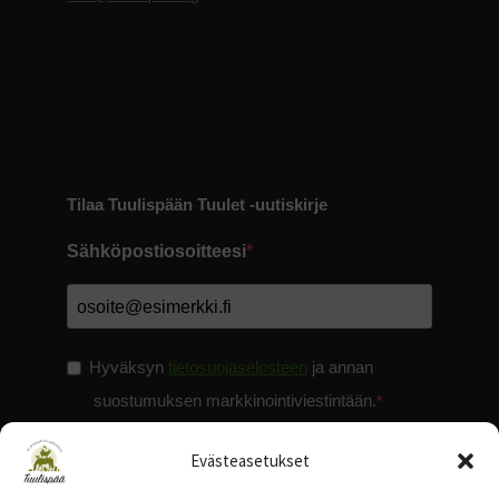
Tilaa Tuulispään Tuulet -uutiskirje
Sähköpostiosoitteesi
Hyväksyn
tietosuojaselosteen
ja annan
suostumuksen markkinointiviestintään.
Evästeasetukset