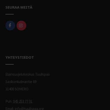
SEURAA MEITÄ
YHTEYSTIEDOT
Eläinsuojelukeskus Tuulispää
Savikonkulmantie 69
31400 SOMERO
Puh:
045 253 77 01
Email:
info@tuulispaa.org