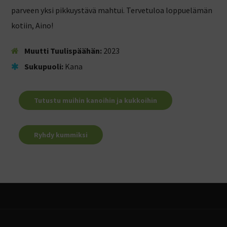
parveen yksi pikkuystävä mahtui. Tervetuloa loppuelämän
kotiin, Aino!
Muutti Tuulispäähän:
2023
Sukupuoli:
Kana
Tutustu muihin kanoihin ja kukkoihin
Ryhdy kummiksi