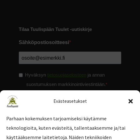
Tilaa Tuulispään Tuulet -uutiskirje
Sähköpostiosoitteesi
Hyväksyn
tietosuojaselosteen
ja annan
suostumuksen markkinointiviestintään.
Evästeasetukset
Parhaan kokemuksen tarjoamiseksi käytämme
teknologioita, kuten evästeitä, tallentaaksemme ja/tai
Tilaa uutiskirje
käyttääksemme laitetietoja. Näiden tekniikoiden