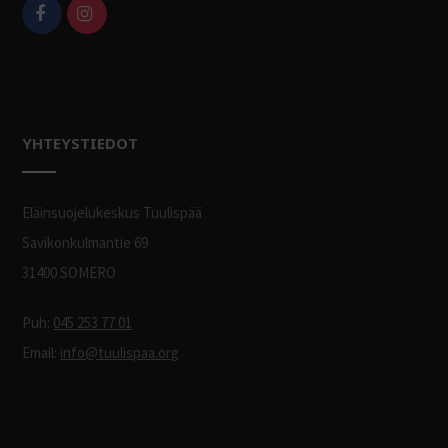
YHTEYSTIEDOT
Eläinsuojelukeskus Tuulispää
Savikonkulmantie 69
31400 SOMERO
Puh:
045 253 77 01
Email:
info@tuulispaa.org