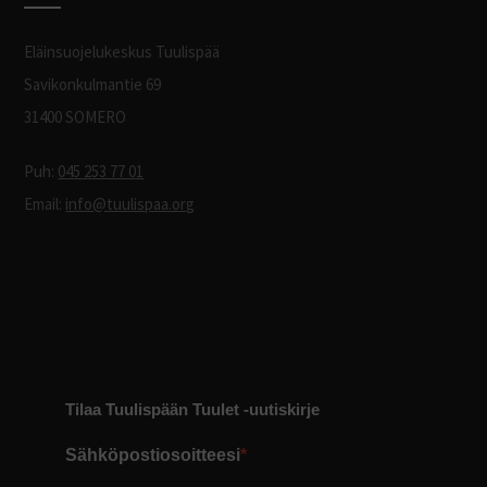
Eläinsuojelukeskus Tuulispää
Savikonkulmantie 69
31400 SOMERO
Puh:
045 253 77 01
Email:
info@tuulispaa.org
Tilaa Tuulispään Tuulet -uutiskirje
Sähköpostiosoitteesi