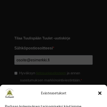
Tilaa Tuulispään Tuulet -uutiskirje
Sähköpostiosoitteesi
Hyväksyn
tietosuojaselosteen
ja annan
suostumuksen markkinointiviestintään.
Evästeasetukset
Parhaan kokemuksen tarjoamiseksi käytämme