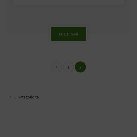
LUE LISÄÄ
1
2
Ei kategorioita