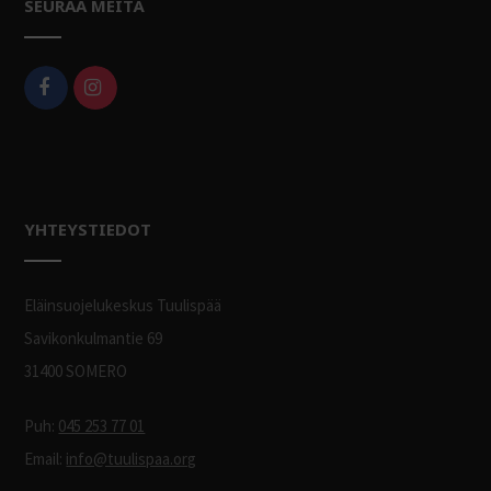
SEURAA MEITÄ
YHTEYSTIEDOT
Eläinsuojelukeskus Tuulispää
Savikonkulmantie 69
31400 SOMERO
Puh:
045 253 77 01
Email:
info@tuulispaa.org