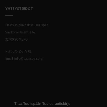
YHTEYSTIEDOT
Eläinsuojelukeskus Tuulispää
Savikonkulmantie 69
31400 SOMERO
Puh:
045 253 77 01
Email:
info@tuulispaa.org
Tilaa Tuulispään Tuulet -uutiskirje