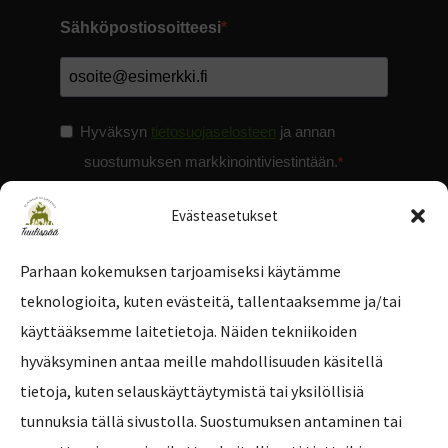
Sähköpostiosoitteesi
Hyväksyn
tietosuojaselosteen
ja annan
suostumuksen markkinointiviestintään.
Evästeasetukset
Parhaan kokemuksen tarjoamiseksi käytämme
teknologioita, kuten evästeitä, tallentaaksemme ja/tai
Tilaa uutiskirje
käyttääksemme laitetietoja. Näiden tekniikoiden
hyväksyminen antaa meille mahdollisuuden käsitellä
tietoja, kuten selauskäyttäytymistä tai yksilöllisiä
tunnuksia tällä sivustolla. Suostumuksen antaminen tai